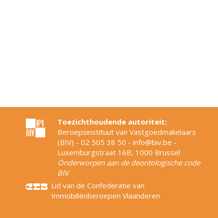
Toezichthoudende autoriteit:
Beroepsinstituut van Vastgoedmakelaars
(BIV) - 02 505 38 50 - info@biv.be -
Luxemburgstraat 16B, 1000 Brussel
Onderworpen aan de deontologische code
BIV
Lid van de Confederatie van
Immobiliënberoepen Vlaanderen