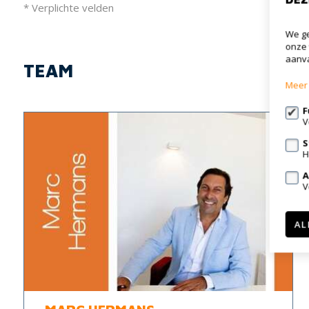
* Verplichte velden
We ge
onze 
aanva
TEAM
Meer 
F
V
S
H
A
V
AL