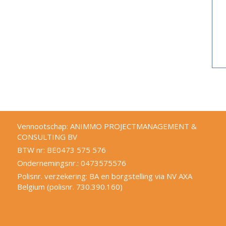
Vennootschap: ANIMMO PROJECTMANAGEMENT &
CONSULTING BV
BTW nr: BE0473 575 576
Ondernemingsnr.: 0473575576
Polisnr. verzekering: BA en borgstelling via NV AXA
Belgium (polisnr. 730.390.160)