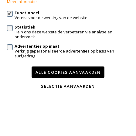
Meer informatie
info@animmo.eu
Functioneel
Vereist voor de werking van de website.
Volg ons op:
Statistiek
Help ons deze website de verbeteren via analyse en
onderzoek.
Advertenties op maat
Verkrijg gepersonaliseerde advertenties op basis van
surfgedrag.
Te koop
Nieuwbouw
Contact
Onze diensten
ALLE COOKIES AANVAARDEN
Wijzig cookie voorkeuren
SELECTIE AANVAARDEN
voorwaarden
privacy
powered by Whise
website door FW4