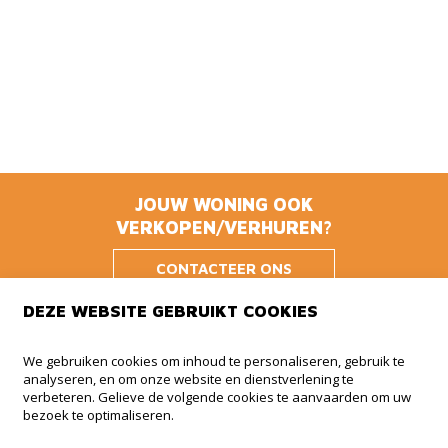
JOUW WONING OOK
VERKOPEN/VERHUREN?
CONTACTEER ONS
DEZE WEBSITE GEBRUIKT COOKIES
Animmo
We gebruiken cookies om inhoud te personaliseren, gebruik te
analyseren, en om onze website en dienstverlening te
Haachtsesteenweg 510 BUS 5
verbeteren. Gelieve de volgende cookies te aanvaarden om uw
1910 Kampenhout
bezoek te optimaliseren.
+32 (0)479 41 35 35