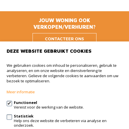
JOUW WONING OOK
VERKOPEN/VERHUREN?
CONTACTEER ONS
DEZE WEBSITE GEBRUIKT COOKIES
Animmo
We gebruiken cookies om inhoud te personaliseren, gebruik te
analyseren, en om onze website en dienstverlening te
Haachtsesteenweg 510 BUS 5
verbeteren. Gelieve de volgende cookies te aanvaarden om uw
1910 Kampenhout
bezoek te optimaliseren.
+32 (0)479 41 35 35
Meer informatie
info@animmo.eu
Functioneel
Vereist voor de werking van de website.
Volg ons op:
Statistiek
Help ons deze website de verbeteren via analyse en
onderzoek.