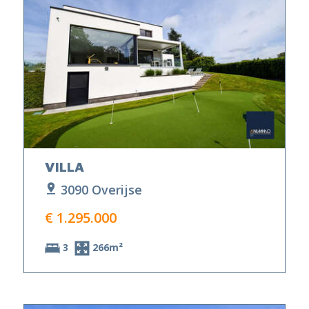
VILLA
3090 Overijse
€ 1.295.000
3
266m²