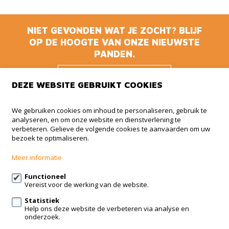
NIET GEVONDEN WAT JE ZOCHT? BLIJF
OP DE HOOGTE VAN ONZE NIEUWSTE
PANDEN.
BLIJF OP DE
DEZE WEBSITE GEBRUIKT COOKIES
HOOGTE
We gebruiken cookies om inhoud te personaliseren, gebruik te
analyseren, en om onze website en dienstverlening te
Animmo
verbeteren. Gelieve de volgende cookies te aanvaarden om uw
bezoek te optimaliseren.
Haachtsesteenweg 510 BUS 5
1910 Kampenhout
Meer informatie
+32 (0)479 41 35 35
Functioneel
Vereist voor de werking van de website.
info@animmo.eu
Statistiek
Help ons deze website de verbeteren via analyse en
Volg ons op:
onderzoek.