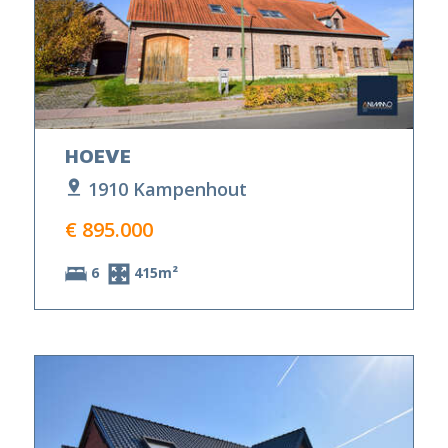
HOEVE
1910 Kampenhout
€ 895.000
6
415m²