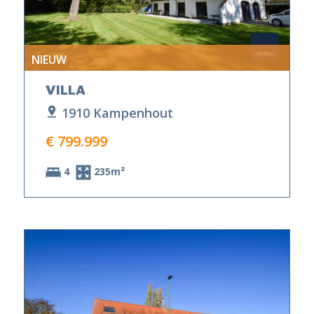
NIEUW
VILLA
1910 Kampenhout
€ 799.999
4
235m²