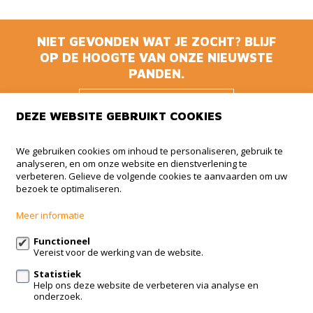
NIET GEVONDEN WAT JE ZOCHT? BLIJF
OP DE HOOGTE VAN ONZE NIEUWSTE
PANDEN.
BLIJF OP DE
DEZE WEBSITE GEBRUIKT COOKIES
HOOGTE
We gebruiken cookies om inhoud te personaliseren, gebruik te
analyseren, en om onze website en dienstverlening te
Animmo
verbeteren. Gelieve de volgende cookies te aanvaarden om uw
bezoek te optimaliseren.
Haachtsesteenweg 510 BUS 5
1910 Kampenhout
Meer informatie
+32 (0)479 41 35 35
Functioneel
Vereist voor de werking van de website.
info@animmo.eu
Statistiek
Help ons deze website de verbeteren via analyse en
Volg ons op:
onderzoek.