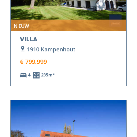
NIEUW
VILLA
1910 Kampenhout
€ 799.999
4
235m²