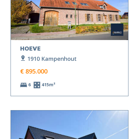
HOEVE
1910 Kampenhout
€ 895.000
6
415m²