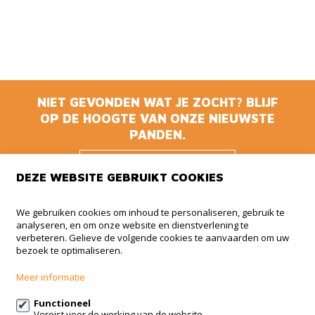
NIET GEVONDEN WAT JE ZOCHT? BLIJF
OP DE HOOGTE VAN ONZE NIEUWSTE
PANDEN.
BLIJF OP DE
DEZE WEBSITE GEBRUIKT COOKIES
HOOGTE
We gebruiken cookies om inhoud te personaliseren, gebruik te
analyseren, en om onze website en dienstverlening te
Animmo
verbeteren. Gelieve de volgende cookies te aanvaarden om uw
bezoek te optimaliseren.
Haachtsesteenweg 510 BUS 5
1910 Kampenhout
Meer informatie
+32 (0)479 41 35 35
Functioneel
Vereist voor de werking van de website.
info@animmo.eu