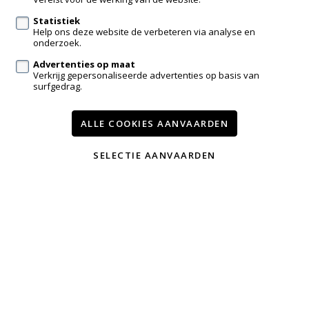
Statistiek
Help ons deze website de verbeteren via analyse en
Volg ons op:
onderzoek.
Advertenties op maat
Verkrijg gepersonaliseerde advertenties op basis van
surfgedrag.
ALLE COOKIES AANVAARDEN
Te koop
Nieuwbouw
Contact
Onze diensten
SELECTIE AANVAARDEN
Wijzig cookie voorkeuren
voorwaarden
privacy
powered by Whise
website door FW4