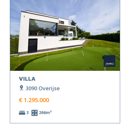
VILLA
3090 Overijse
€ 1.295.000
3
266m²