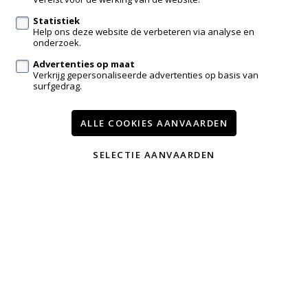
Statistiek
Help ons deze website de verbeteren via analyse en
Volg ons op:
onderzoek.
Advertenties op maat
Verkrijg gepersonaliseerde advertenties op basis van
surfgedrag.
ALLE COOKIES AANVAARDEN
Te koop
Nieuwbouw
Contact
Onze diensten
SELECTIE AANVAARDEN
Wijzig cookie voorkeuren
voorwaarden
privacy
powered by Whise
website door FW4