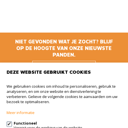
NIET GEVONDEN WAT JE ZOCHT? BLIJF
OP DE HOOGTE VAN ONZE NIEUWSTE
PANDEN.
BLIJF OP DE
DEZE WEBSITE GEBRUIKT COOKIES
HOOGTE
We gebruiken cookies om inhoud te personaliseren, gebruik te
analyseren, en om onze website en dienstverlening te
Animmo
verbeteren. Gelieve de volgende cookies te aanvaarden om uw
bezoek te optimaliseren.
Haachtsesteenweg 510 BUS 5
1910 Kampenhout
Meer informatie
+32 (0)479 41 35 35
Functioneel
Vereist voor de werking van de website.
info@animmo.eu