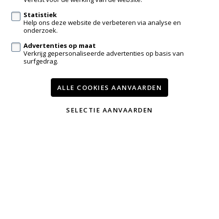
Statistiek
Help ons deze website de verbeteren via analyse en
Volg ons op:
onderzoek.
Advertenties op maat
Verkrijg gepersonaliseerde advertenties op basis van
surfgedrag.
ALLE COOKIES AANVAARDEN
Te koop
Nieuwbouw
Contact
Onze diensten
SELECTIE AANVAARDEN
Wijzig cookie voorkeuren
voorwaarden
privacy
powered by Whise
website door FW4