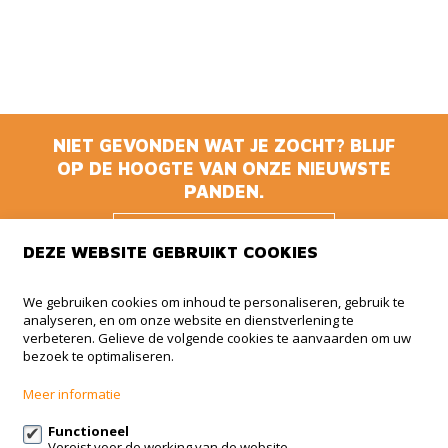
NIET GEVONDEN WAT JE ZOCHT? BLIJF
OP DE HOOGTE VAN ONZE NIEUWSTE
PANDEN.
BLIJF OP DE
DEZE WEBSITE GEBRUIKT COOKIES
HOOGTE
We gebruiken cookies om inhoud te personaliseren, gebruik te
analyseren, en om onze website en dienstverlening te
Animmo
verbeteren. Gelieve de volgende cookies te aanvaarden om uw
bezoek te optimaliseren.
Haachtsesteenweg 510 BUS 5
1910 Kampenhout
Meer informatie
+32 (0)479 41 35 35
Functioneel
Vereist voor de werking van de website.
info@animmo.eu