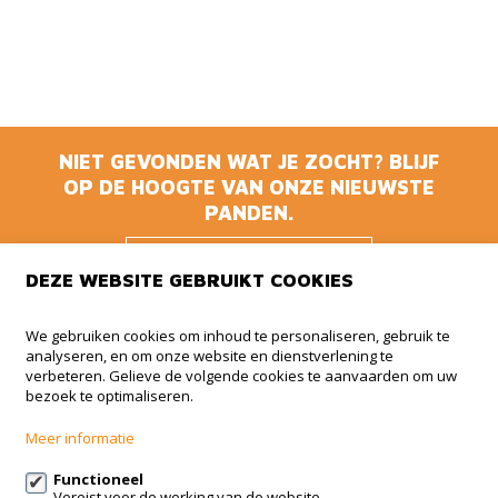
NIET GEVONDEN WAT JE ZOCHT? BLIJF
OP DE HOOGTE VAN ONZE NIEUWSTE
PANDEN.
BLIJF OP DE
DEZE WEBSITE GEBRUIKT COOKIES
HOOGTE
We gebruiken cookies om inhoud te personaliseren, gebruik te
analyseren, en om onze website en dienstverlening te
Animmo
verbeteren. Gelieve de volgende cookies te aanvaarden om uw
bezoek te optimaliseren.
Haachtsesteenweg 510 BUS 5
1910 Kampenhout
Meer informatie
+32 (0)479 41 35 35
Functioneel
Vereist voor de werking van de website.
info@animmo.eu