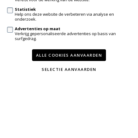
Statistiek
Help ons deze website de verbeteren via analyse en
Volg ons op:
onderzoek.
Advertenties op maat
Verkrijg gepersonaliseerde advertenties op basis van
surfgedrag.
ALLE COOKIES AANVAARDEN
Te koop
Nieuwbouw
Contact
Onze diensten
SELECTIE AANVAARDEN
Wijzig cookie voorkeuren
voorwaarden
privacy
powered by Whise
website door FW4