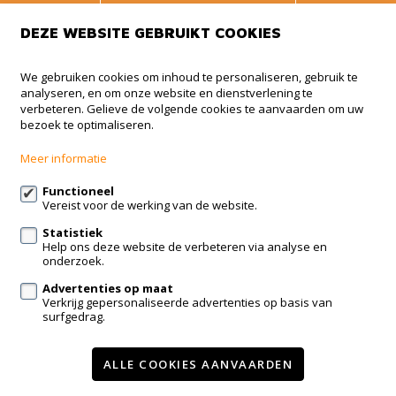
BLIJF OP DE
DEZE WEBSITE GEBRUIKT COOKIES
HOOGTE
We gebruiken cookies om inhoud te personaliseren, gebruik te
analyseren, en om onze website en dienstverlening te
Animmo
verbeteren. Gelieve de volgende cookies te aanvaarden om uw
bezoek te optimaliseren.
Haachtsesteenweg 510 BUS 5
1910 Kampenhout
Meer informatie
+32 (0)479 41 35 35
Functioneel
Vereist voor de werking van de website.
info@animmo.eu
Statistiek
Help ons deze website de verbeteren via analyse en
Volg ons op:
onderzoek.
Advertenties op maat
Verkrijg gepersonaliseerde advertenties op basis van
surfgedrag.
ALLE COOKIES AANVAARDEN
Te koop
Nieuwbouw
Contact
Onze diensten