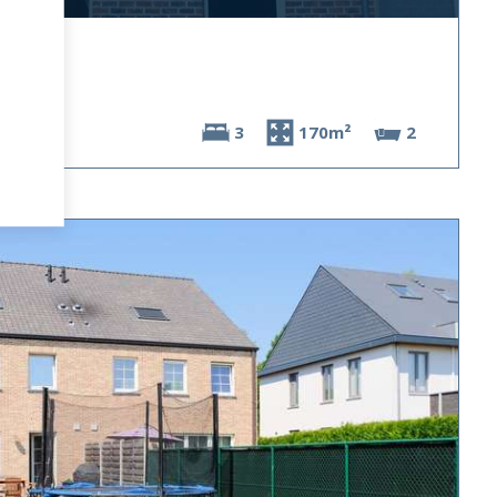
3
170m²
2