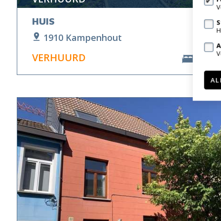
V
HUIS
S
H
1910 Kampenhout
A
V
VERHUURD
3
AL