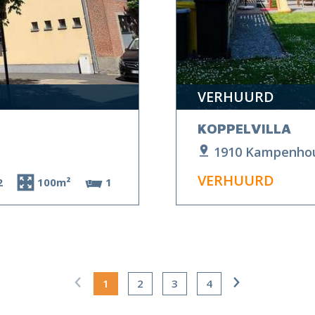
VERHUURD
KOPPELVILLA
1910 Kampenho
VERHUURD
2
100m²
1
1
2
3
4