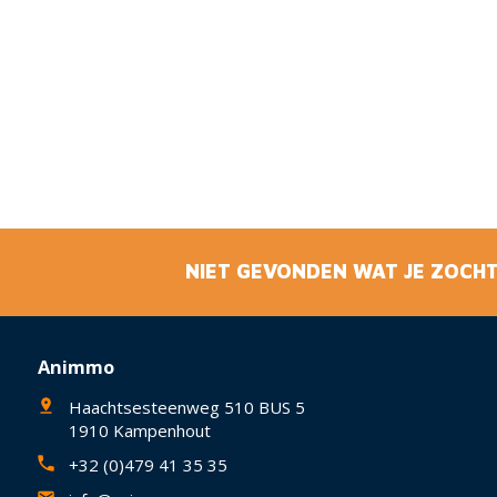
NIET GEVONDEN WAT JE ZOCHT
Animmo
Haachtsesteenweg 510 BUS 5
1910 Kampenhout
+32 (0)479 41 35 35