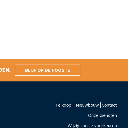
DEN.
BLIJF OP DE HOOGTE
Te koop
Nieuwbouw
Contact
Onze diensten
Wijzig cookie voorkeuren