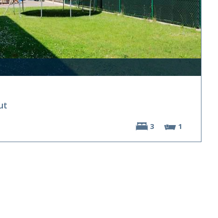
ut
3
1