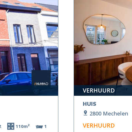
VERHUURD
HUIS
2800 Mechelen
VERHUURD
2
110m²
1