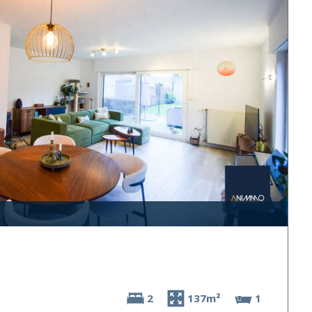
2
137m²
1