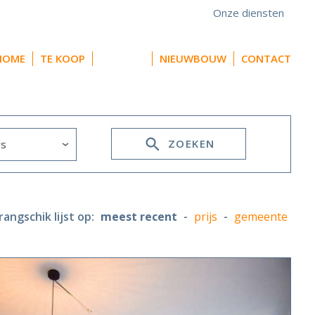
Onze diensten
HOME
TE KOOP
TE HUUR
NIEUWBOUW
CONTACT
ZOEKEN
rangschik lijst op:
meest recent
-
prijs
-
gemeente