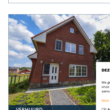
DEZ
We ge
onze 
aanva
Meer 
VERHUURD
F