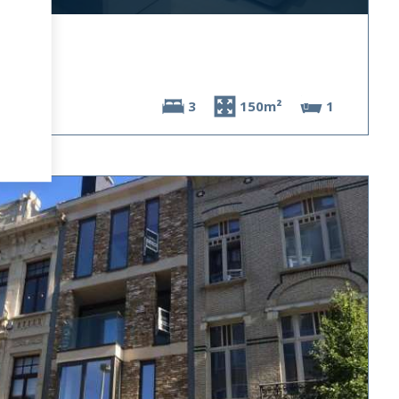
3
150m²
1