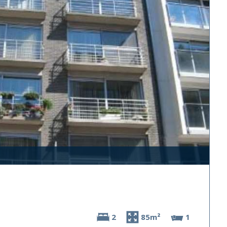
2
85m²
1