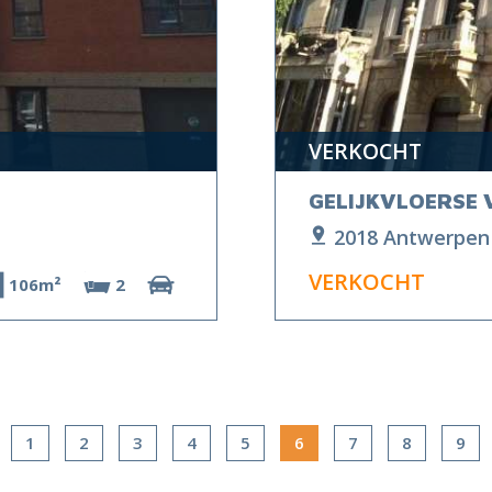
VERKOCHT
GELIJKVLOERSE 
2018 Antwerpen
VERKOCHT
106m²
2
1
2
3
4
5
6
7
8
9