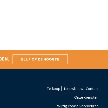
DEN.
BLIJF OP DE HOOGTE
Te koop
Nieuwbouw
Contact
Onze diensten
Wijzig cookie voorkeuren