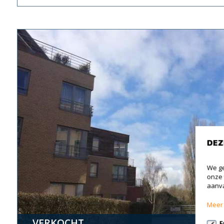
DEZ
We ge
onze 
aanva
Meer 
VERKOCHT
F