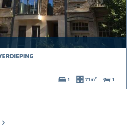
VERDIEPING
1
71m²
1