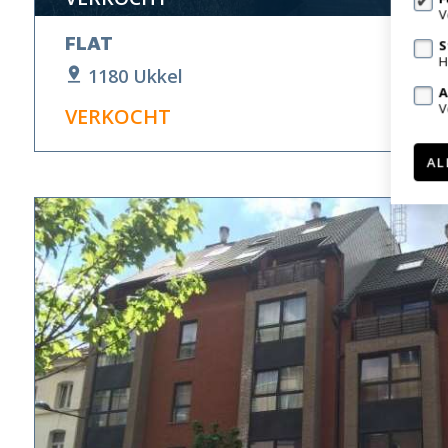
V
FLAT
S
H
1180 Ukkel
A
V
VERKOCHT
AL