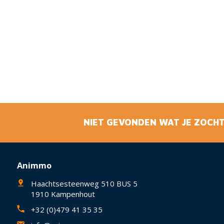
NIET GEVONDEN WAT JE ZOCHT
Animmo
Haachtsesteenweg 510 BUS 5
1910 Kampenhout
+32 (0)479 41 35 35